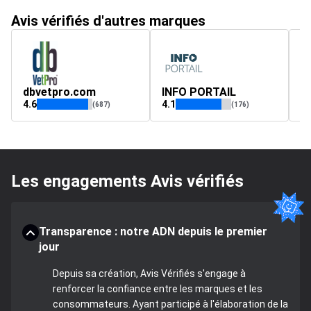
Avis vérifiés d'autres marques
dbvetpro.com
INFO PORTAIL
el
4.6
4.1
4
(687)
(176)
Les engagements Avis vérifiés
Transparence : notre ADN depuis le premier
jour
Depuis sa création, Avis Vérifiés s'engage à
renforcer la confiance entre les marques et les
consommateurs. Ayant participé à l'élaboration de la