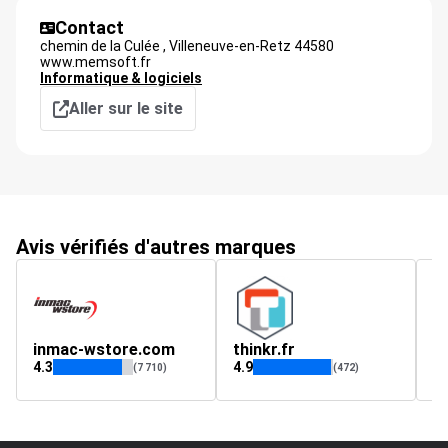
Contact
chemin de la Culée ,
Villeneuve-en-Retz
44580
www.memsoft.fr
Informatique & logiciels
Aller sur le site
Avis vérifiés d'autres marques
inmac-wstore.com
thinkr.fr
k
4.3
4.9
4.
(7 710)
(472)