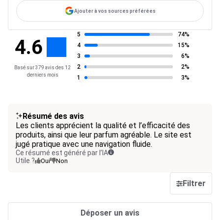
Ajouter à vos sources préférées
5
74%
4.6
4
15%
3
6%
2
2%
Basé sur 379 avis des 12
derniers mois
1
3%
Résumé des avis
Les clients apprécient la qualité et l’efficacité des
produits, ainsi que leur parfum agréable. Le site est
jugé pratique avec une navigation fluide.
Ce résumé est généré par l’IA
Utile ?
Oui
Non
Filtrer
Déposer un avis