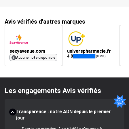
Avis vérifiés d'autres marques
sexyavenue.com
universpharmacie.fr
j
4.8
4.
(8 299)
Aucune note disponible
Les engagements Avis vérifiés
Transparence : notre ADN depuis le premier
jour