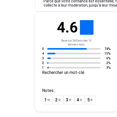
Parce que votre confiance est essentielle, t
collecte à leur modération, jusqu’à leur mise
4.6
Basé sur 380 avis des 12
derniers mois
5
74%
4
15%
3
6%
2
2%
1
3%
Rechercher un mot-clé
Notes :
1
★
2
★
3
★
4
★
5
★