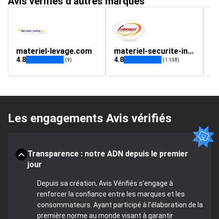
Avis vérifiés d'autres marques
materiel-levage.com
materiel-securite-incendie.fireless.fr
l
4.8
4.8
4.
(9)
(1 138)
Les engagements Avis vérifiés
Transparence : notre ADN depuis le premier
jour
Depuis sa création, Avis Vérifiés s'engage à
renforcer la confiance entre les marques et les
consommateurs. Ayant participé à l'élaboration de la
première norme au monde visant à garantir