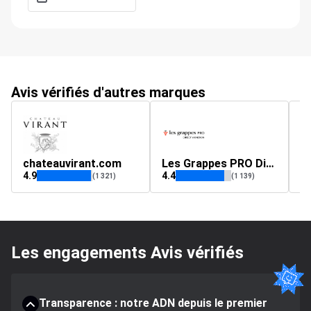
Avis vérifiés d'autres marques
chateauvirant.com
Les Grappes PRO Direct Vigneron
j
4.9
4.4
4.
(1 321)
(1 139)
Les engagements Avis vérifiés
Transparence : notre ADN depuis le premier