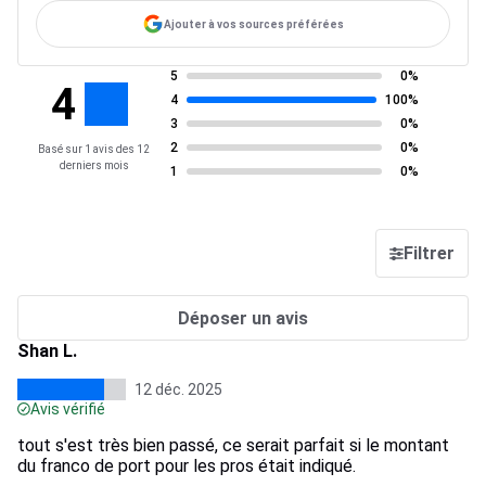
Ajouter à vos sources préférées
5
0%
4
4
100%
3
0%
2
0%
Basé sur 1 avis des 12
derniers mois
1
0%
Filtrer
Déposer un avis
Shan L.
12 déc. 2025
Avis vérifié
tout s'est très bien passé, ce serait parfait si le montant
du franco de port pour les pros était indiqué.