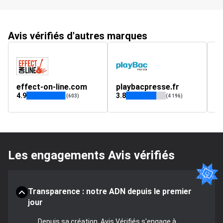
Avis vérifiés d'autres marques
effect-on-line.com
playbacpresse.fr
b
4.9
3.8
4.
(603)
(4 196)
Les engagements Avis vérifiés
Transparence : notre ADN depuis le premier
jour
Depuis sa création, Avis Vérifiés s'engage à