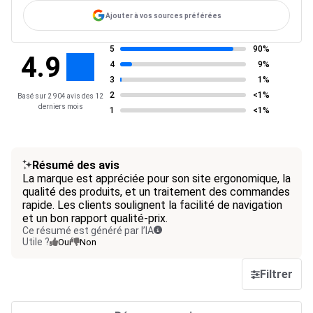
Ajouter à vos sources préférées
5
90%
4.9
4
9%
3
1%
2
<1%
Basé sur 2 904 avis des 12
derniers mois
1
<1%
Résumé des avis
La marque est appréciée pour son site ergonomique, la
qualité des produits, et un traitement des commandes
rapide. Les clients soulignent la facilité de navigation
et un bon rapport qualité-prix.
Ce résumé est généré par l’IA
Utile ?
Oui
Non
Filtrer