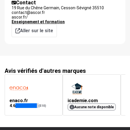
Contact
19 Rue du Chêne Germain,
Cesson-Sévigné
35510
contact@ascor.fr
ascor.fr/
Enseignement et formation
Aller sur le site
Avis vérifiés d'autres marques
enaco.fr
icademie.com
S
4.6
4.
(510)
Aucune note disponible