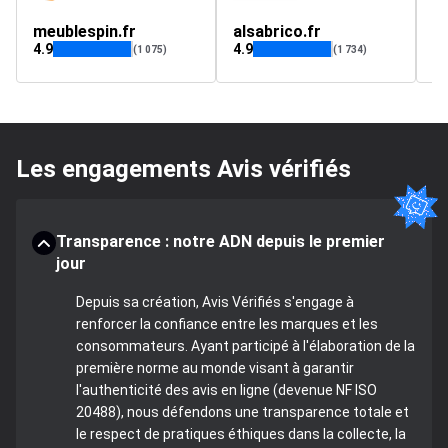
meublespin.fr
alsabrico.fr
se
4.9
4.9
4.
(1 075)
(1 734)
Les engagements Avis vérifiés
Transparence : notre ADN depuis le premier
jour
Depuis sa création, Avis Vérifiés s'engage à
renforcer la confiance entre les marques et les
consommateurs. Ayant participé à l'élaboration de la
première norme au monde visant à garantir
l'authenticité des avis en ligne (devenue NF ISO
20488), nous défendons une transparence totale et
le respect de pratiques éthiques dans la collecte, la