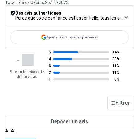
Total : 9 avis depuis 26/10/2023
Des avis authentiques
Parce que votre confiance est essentielle, tous les avis font l’objet d’une procédure de contrôle rigoureuse, de leur collecte à leur modération, jusqu’à leur mise en ligne, afin de garantir une fiabilité maximale.
Ajouter à vos sources préférées
5
44%
-
4
33%
3
11%
Basé sur les avis des 12
2
11%
derniers mois
1
0%
Filtrer
Déposer un avis
A. A.