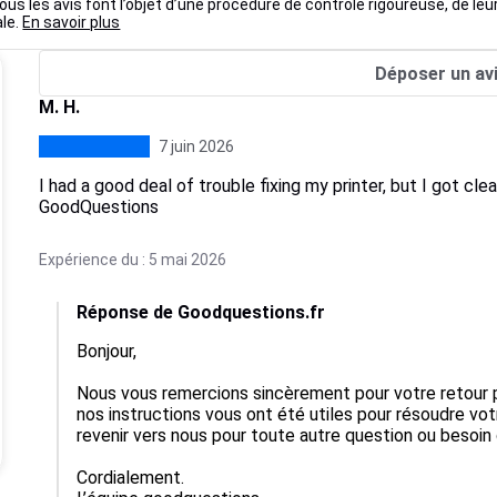
us les avis font l’objet d’une procédure de contrôle rigoureuse, de leu
ale.
En savoir plus
Déposer un av
M. H.
7 juin 2026
I had a good deal of trouble fixing my printer, but I got clea
GoodQuestions
Expérience du : 5 mai 2026
Réponse de Goodquestions.fr
Bonjour,

Nous vous remercions sincèrement pour votre retour p
nos instructions vous ont été utiles pour résoudre vo
revenir vers nous pour toute autre question ou besoin d
Cordialement.
