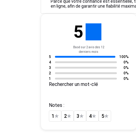
Parce que votre confiance est essentielle, to
en ligne, afin de garantir une fiabilité maxim
5
Basé sur 2 avis des 12
derniers mois
5
100%
4
0%
3
0%
2
0%
1
0%
Rechercher un mot-clé
Notes :
1
★
2
★
3
★
4
★
5
★