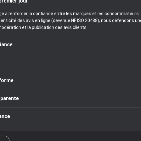
premier jour
age à renforcer la confiance entre les marques et les consommateurs. A
henticité des avis en ligne (devenue NF ISO 20488), nous défendons un
modération et la publication des avis clients.
fiance
nforme
sparente
iance