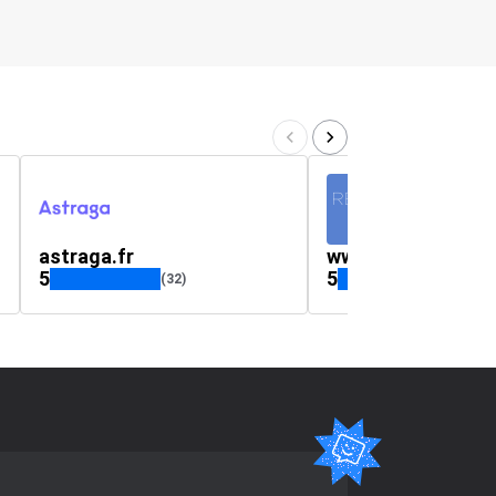
astraga.fr
www.resto-pro.c
5
5
(32)
(38)