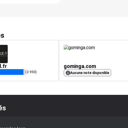
es
l.fr
gominga.com
(2 950)
Aucune note disponible
és