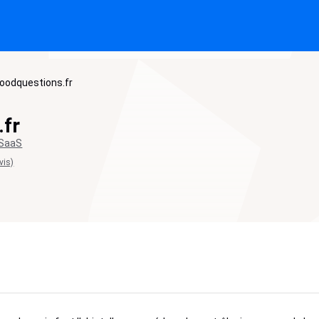
oodquestions.fr
.fr
 SaaS
vis)