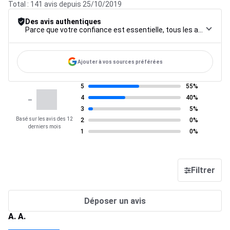
Total : 141 avis depuis 25/10/2019
Des avis authentiques
Parce que votre confiance est essentielle, tous les avis font l’objet d’une procédure de contrôle rigoureuse, de leur collecte à leur modération, jusqu’à leur mise en ligne, afin de garantir une fiabilité maximale.
Ajouter à vos sources préférées
5
55%
-
4
40%
3
5%
Basé sur les avis des 12
2
0%
derniers mois
1
0%
Filtrer
Déposer un avis
A. A.