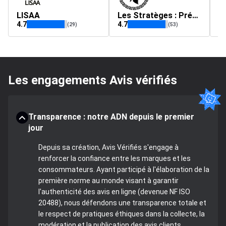
LISAA
Les Stratèges : Prépa Sciences Po et IEP
is
4.7
4.7
4.
(29)
(53)
Les engagements Avis vérifiés
Transparence : notre ADN depuis le premier
jour
Depuis sa création, Avis Vérifiés s'engage à
renforcer la confiance entre les marques et les
consommateurs. Ayant participé à l'élaboration de la
première norme au monde visant à garantir
l'authenticité des avis en ligne (devenue NF ISO
20488), nous défendons une transparence totale et
le respect de pratiques éthiques dans la collecte, la
modération et la publication des avis clients.