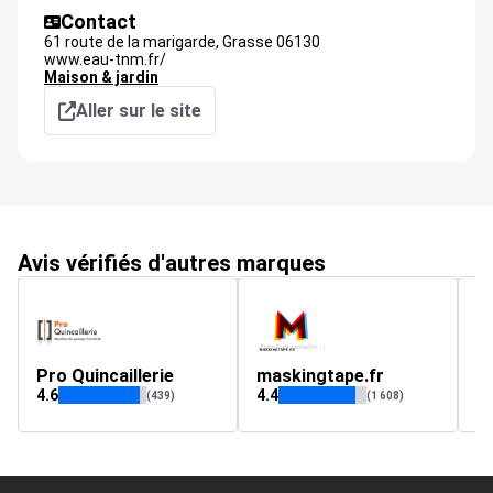
Contact
61 route de la marigarde,
Grasse
06130
www.eau-tnm.fr/
Maison & jardin
Aller sur le site
Avis vérifiés d'autres marques
Pro Quincaillerie
maskingtape.fr
n
4.6
4.4
4.
(439)
(1 608)