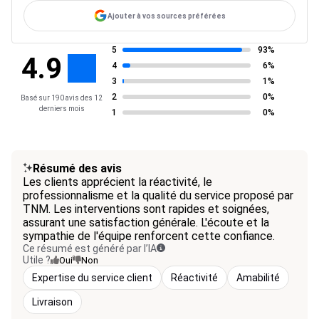
Ajouter à vos sources préférées
5
93%
4.9
4
6%
3
1%
2
0%
Basé sur 190 avis des 12
derniers mois
1
0%
Résumé des avis
Les clients apprécient la réactivité, le
professionnalisme et la qualité du service proposé par
TNM. Les interventions sont rapides et soignées,
assurant une satisfaction générale. L'écoute et la
sympathie de l'équipe renforcent cette confiance.
Ce résumé est généré par l’IA
Utile ?
Oui
Non
Expertise du service client
Réactivité
Amabilité
Livraison