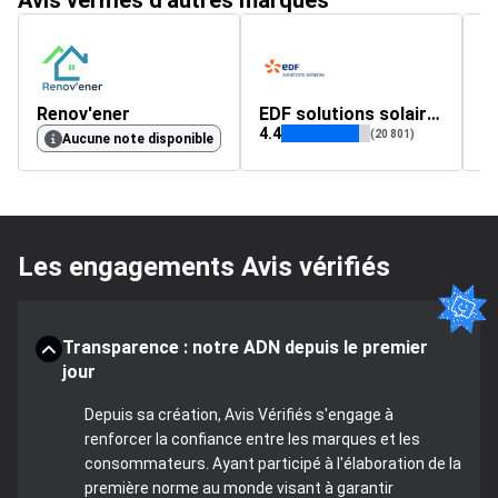
Avis vérifiés d'autres marques
Renov'ener
EDF solutions solaires
S
4.4
4.
(20 801)
Aucune note disponible
Les engagements Avis vérifiés
Transparence : notre ADN depuis le premier
jour
Depuis sa création, Avis Vérifiés s'engage à
renforcer la confiance entre les marques et les
consommateurs. Ayant participé à l'élaboration de la
première norme au monde visant à garantir