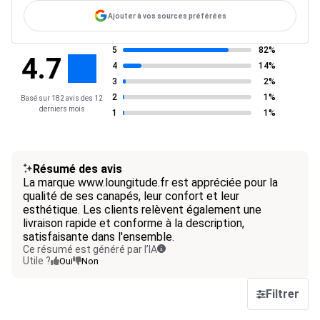
Ajouter à vos sources préférées
5
82%
4.7
4
14%
3
2%
2
1%
Basé sur 182 avis des 12
derniers mois
1
1%
Résumé des avis
La marque www.loungitude.fr est appréciée pour la
qualité de ses canapés, leur confort et leur
esthétique. Les clients relèvent également une
livraison rapide et conforme à la description,
satisfaisante dans l'ensemble.
Ce résumé est généré par l’IA
Utile ?
Oui
Non
Filtrer