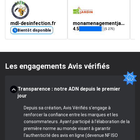
mdl-desinfection.fr
monamenagementjardin.fr
m
4.5
4.
(5 275)
Bientôt disponible
Les engagements Avis vérifiés
Transparence : notre ADN depuis le premier
jour
Depuis sa création, Avis Vérifiés s'engage à
renforcer la confiance entre les marques et les
consommateurs. Ayant participé à l'élaboration de la
première norme au monde visant à garantir
l'authenticité des avis en ligne (devenue NF ISO