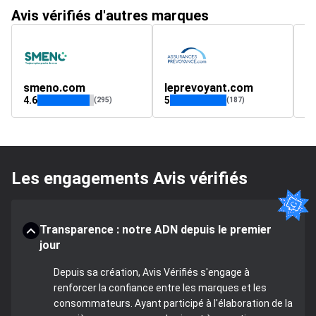
Avis vérifiés d'autres marques
smeno.com
leprevoyant.com
M
4.6
5
4.
(295)
(187)
Les engagements Avis vérifiés
Transparence : notre ADN depuis le premier
jour
Depuis sa création, Avis Vérifiés s'engage à
renforcer la confiance entre les marques et les
consommateurs. Ayant participé à l'élaboration de la