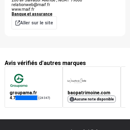
200 av Salvador Allende ,
NIORT
79000
relationweb@maif.fr
www.maif.fr
Banque et assurance
Aller sur le site
Avis vérifiés d'autres marques
groupama.fr
baopatrimoine.com
m
4.7
4.
(24 347)
Aucune note disponible