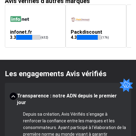
Avis vérifiés d'autres marques
infonet.fr
Packdiscount
m
3.3
4.3
4.
(632)
(176)
Les engagements Avis vérifiés
Transparence : notre ADN depuis le premier
jour
Depuis sa création, Avis Vérifiés s'engage à
renforcer la confiance entre les marques et les
consommateurs. Ayant participé à l'élaboration de la
première norme au monde visant à garantir