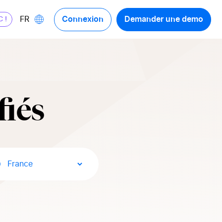
Connexion
Demander une demo
FR
C !
fiés