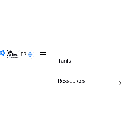
4.8/5
Voir l'attestation
FR
Tarifs
Ressources
cuir-city.com
4.9/5