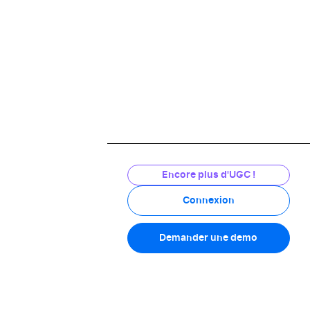
www.grand-froid.fr
4.5/5
Voir l'attestation
Encore plus d'UGC !
Connexion
cepovett-safety.com
Demander une demo