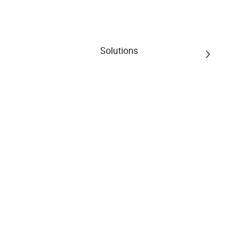
Vêtements & Accessoires
Vêtements & Accessoires
Solutions
Vêtements & Accessoires
345 résultats pour la catégorie
ngo-shoes.com