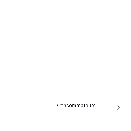
Voir l'attestation
a-lafont.com
4.6/5
Voir l'attestation
Consommateurs