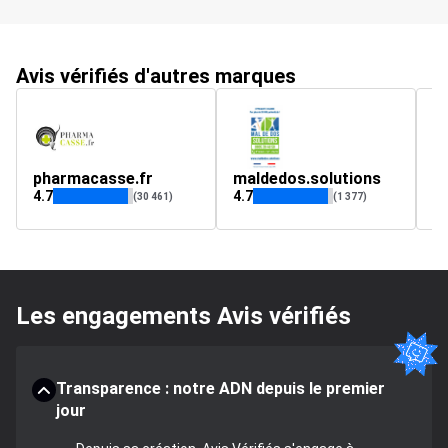
Avis vérifiés d'autres marques
pharmacasse.fr
maldedos.solutions
V
4.7
4.7
4.
(30 461)
(1 377)
Les engagements Avis vérifiés
Transparence : notre ADN depuis le premier
jour