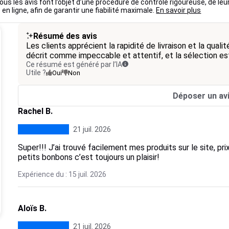
ous les avis font l’objet d’une procédure de contrôle rigoureuse, de leu
 en ligne, afin de garantir une fiabilité maximale.
En savoir plus
Résumé des avis
Les clients apprécient la rapidité de livraison et la qua
décrit comme impeccable et attentif, et la sélection est
Ce résumé est généré par l’IA
Utile ?
Oui
Non
Déposer un av
Rachel B.
21 juil. 2026
Super!!! J’ai trouvé facilement mes produits sur le site, pri
petits bonbons c’est toujours un plaisir!
Expérience du : 15 juil. 2026
Aloïs B.
21 juil. 2026