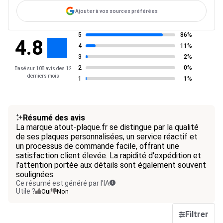
Ajouter à vos sources préférées
5
86%
4.8
4
11%
3
2%
2
0%
Basé sur 108 avis des 12
derniers mois
1
1%
Résumé des avis
La marque atout-plaque.fr se distingue par la qualité
de ses plaques personnalisées, un service réactif et
un processus de commande facile, offrant une
satisfaction client élevée. La rapidité d'expédition et
l'attention portée aux détails sont également souvent
soulignées.
Ce résumé est généré par l’IA
Utile ?
Oui
Non
Filtrer