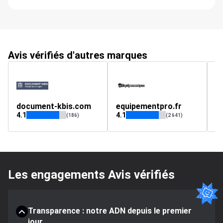
Avis vérifiés d'autres marques
document-kbis.com
equipementpro.fr
w
4.1
4.1
4.
(186)
(2 641)
Les engagements Avis vérifiés
Transparence : notre ADN depuis le premier
jour