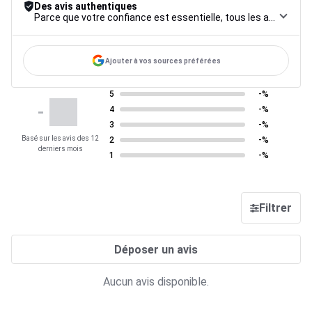
Des avis authentiques
Parce que votre confiance est essentielle, tous les avis font l’objet d’une procédure de contrôle rigoureuse, de leur collecte à leur modération, jusqu’à leur mise en ligne, afin de garantir une fiabilité maximale.
Ajouter à vos sources préférées
5
-%
-
4
-%
3
-%
Basé sur les avis des 12
2
-%
derniers mois
1
-%
Filtrer
Déposer un avis
Aucun avis disponible.