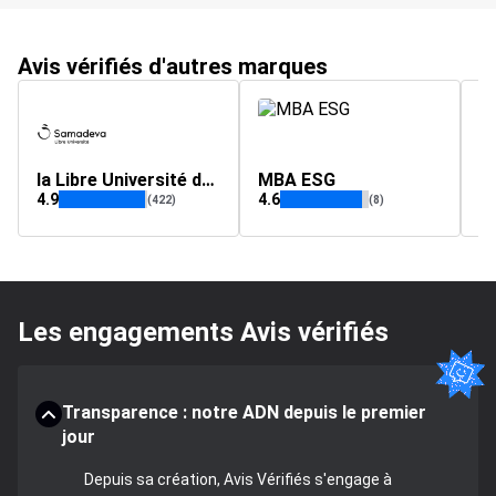
Avis vérifiés d'autres marques
la Libre Université du Samadeva
MBA ESG
E
4.9
4.6
4.
(422)
(8)
Les engagements Avis vérifiés
Transparence : notre ADN depuis le premier
jour
Depuis sa création, Avis Vérifiés s'engage à