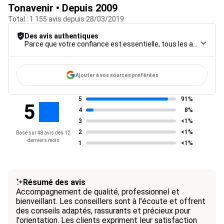
Tonavenir • Depuis 2009
Total : 1 155 avis depuis 28/03/2019
Des avis authentiques
Parce que votre confiance est essentielle, tous les avis font l’objet d’une procédure de contrôle rigoureuse, de leur collecte à leur modération, jusqu’à leur mise en ligne, afin de garantir une fiabilité maximale.
Ajouter à vos sources préférées
5
91%
5
4
8%
3
<1%
2
<1%
Basé sur 48 avis des 12
derniers mois
1
<1%
Résumé des avis
Accompagnement de qualité, professionnel et
bienveillant. Les conseillers sont à l'écoute et offrent
des conseils adaptés, rassurants et précieux pour
l'orientation. Les clients expriment leur satisfaction