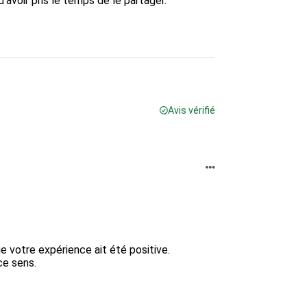
'avoir pris le temps de le partager.

Avis vérifié
 votre expérience ait été positive.

e sens.
