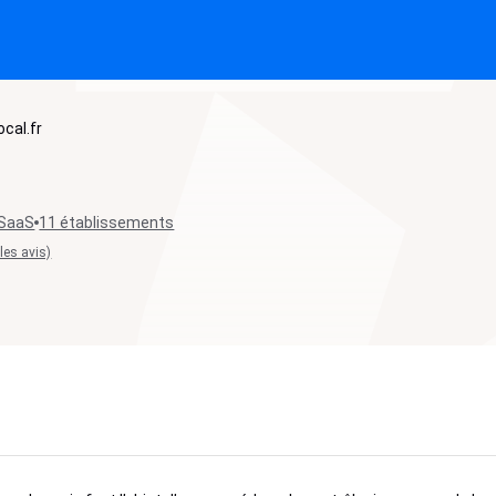
ocal.fr
 SaaS
11 établissements
 les avis)