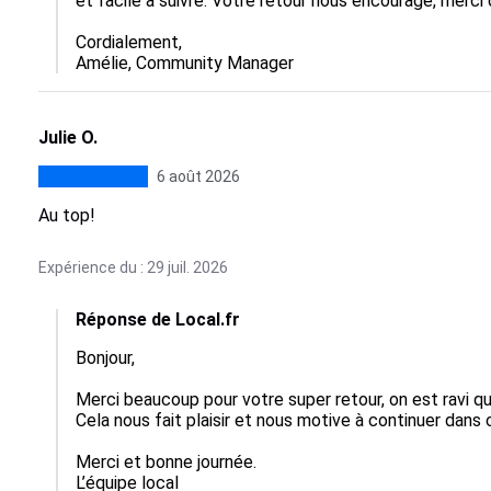
et facile à suivre. Votre retour nous encourage, merci d
Cordialement,

Amélie, Community Manager
Julie O.
6 août 2026
Au top!
Expérience du : 29 juil. 2026
Réponse de Local.fr
Bonjour,

Merci beaucoup pour votre super retour, on est ravi que
Cela nous fait plaisir et nous motive à continuer dans c
Merci et bonne journée.

L’équipe local