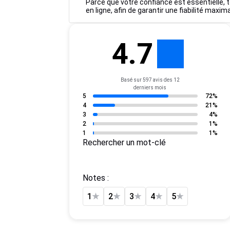
Parce que votre confiance est essentielle, to
en ligne, afin de garantir une fiabilité maxim
4.7
Basé sur 597 avis des 12
derniers mois
5
72%
4
21%
3
4%
2
1%
1
1%
Rechercher un mot-clé
Notes :
1
★
2
★
3
★
4
★
5
★