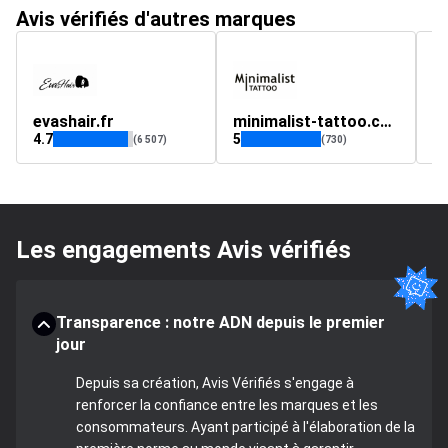
Avis vérifiés d'autres marques
evashair.fr
minimalist-tattoo.com
co
4.7
5
4.
(6 507)
(730)
Les engagements Avis vérifiés
Transparence : notre ADN depuis le premier
jour
Depuis sa création, Avis Vérifiés s'engage à
renforcer la confiance entre les marques et les
consommateurs. Ayant participé à l'élaboration de la