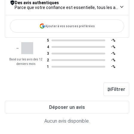
Des avis authentiques
Parce que votre confiance est essentielle, tous les avis font l’objet d’une procédure de contrôle rigoureuse, de leur collecte à leur modération, jusqu’à leur mise en ligne, afin de garantir une fiabilité maximale.
Ajouter à vos sources préférées
5
-%
-
4
-%
3
-%
Basé sur les avis des 12
2
-%
derniers mois
1
-%
Filtrer
Déposer un avis
Aucun avis disponible.