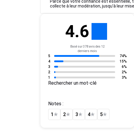
Parce que votre confiance est essentielle, t
collecte à leur modération, jusqu’à leur mise
4.6
Basé sur 378 avis des 12
derniers mois
5
74%
4
15%
3
6%
2
2%
1
3%
Rechercher un mot-clé
Notes :
1
★
2
★
3
★
4
★
5
★