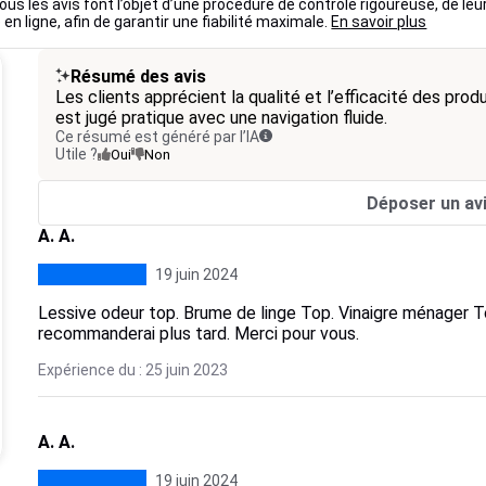
ous les avis font l’objet d’une procédure de contrôle rigoureuse, de leu
 en ligne, afin de garantir une fiabilité maximale.
En savoir plus
Résumé des avis
Les clients apprécient la qualité et l’efficacité des produ
est jugé pratique avec une navigation fluide.
Ce résumé est généré par l’IA
Utile ?
Oui
Non
Déposer un av
A. A.
19 juin 2024
Lessive odeur top. Brume de linge Top. Vinaigre ménager To
recommanderai plus tard. Merci pour vous.
Expérience du : 25 juin 2023
A. A.
19 juin 2024