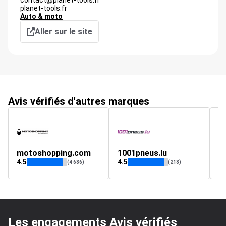
contact@planet-tools.fr
planet-tools.fr
Auto & moto
Aller sur le site
Avis vérifiés d'autres marques
motoshopping.com
1001pneus.lu
c
4.5
4.5
4.
(4 686)
(218)
Les engagements Avis vérifiés