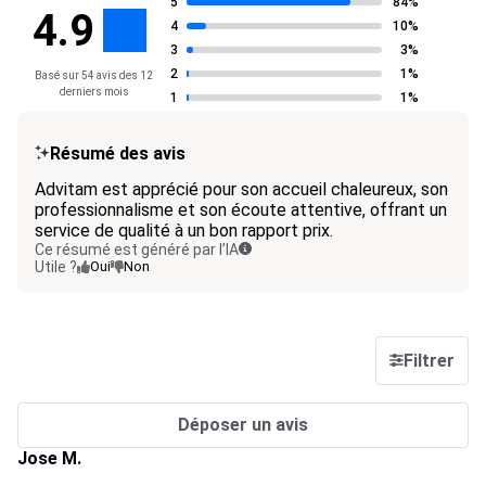
5
84%
4.9
4
10%
3
3%
2
1%
Basé sur 54 avis des 12
derniers mois
1
1%
Résumé des avis
Advitam est apprécié pour son accueil chaleureux, son
professionnalisme et son écoute attentive, offrant un
service de qualité à un bon rapport prix.
Ce résumé est généré par l’IA
Utile ?
Oui
Non
Filtrer
Déposer un avis
Jose M.