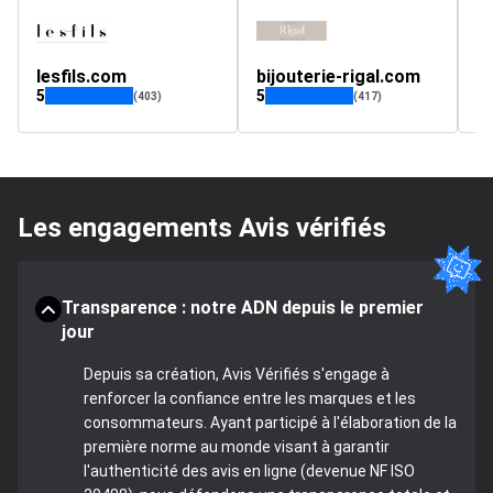
lesfils.com
bijouterie-rigal.com
vi
5
5
4.
(403)
(417)
Les engagements Avis vérifiés
Transparence : notre ADN depuis le premier
jour
Depuis sa création, Avis Vérifiés s'engage à
renforcer la confiance entre les marques et les
consommateurs. Ayant participé à l'élaboration de la
première norme au monde visant à garantir
l'authenticité des avis en ligne (devenue NF ISO