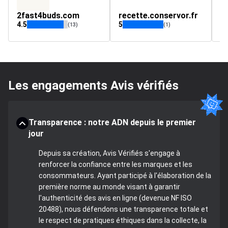
2fast4buds.com
recette.conservor.fr
e
4.5
5
4.
(13)
(1)
Les engagements Avis vérifiés
Transparence : notre ADN depuis le premier
jour
Depuis sa création, Avis Vérifiés s'engage à
renforcer la confiance entre les marques et les
consommateurs. Ayant participé à l'élaboration de la
première norme au monde visant à garantir
l'authenticité des avis en ligne (devenue NF ISO
20488), nous défendons une transparence totale et
le respect de pratiques éthiques dans la collecte, la