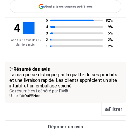
Ajouter à vos sources préférées
5
82%
4
4
9%
3
5%
2
2%
Basé sur 11 avis des 12
derniers mois
1
2%
Résumé des avis
La marque se distingue par la qualité de ses produits
et une livraison rapide. Les clients apprécient un site
intuitif et un emballage soigné.
Ce résumé est généré par l’IA
Utile ?
Oui
Non
Filtrer
Déposer un avis