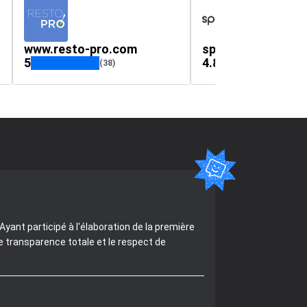
www.resto-pro.com
spot-hit.fr
5
4.8
(38)
(2 7
yant participé à l'élaboration de la première
e transparence totale et le respect de