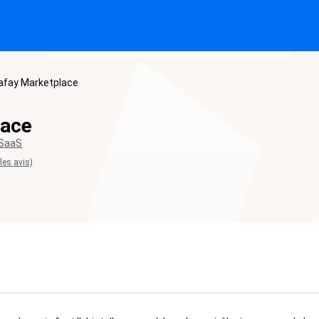
afay Marketplace
lace
 SaaS
 les avis)