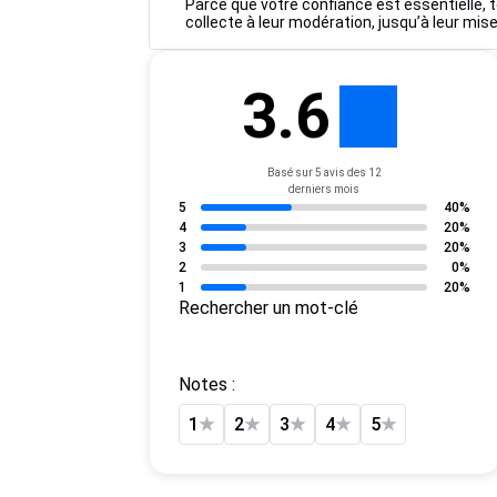
Parce que votre confiance est essentielle, t
collecte à leur modération, jusqu’à leur mise
3.6
Basé sur 5 avis des 12
derniers mois
5
40%
4
20%
3
20%
2
0%
1
20%
Rechercher un mot-clé
Notes :
1
★
2
★
3
★
4
★
5
★