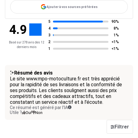
Ajouter à vos sources préférées
5
90%
4.9
4
8%
3
1%
2
<1%
Basé sur 278 avis des 12
derniers mois
1
<1%
Résumé des avis
Le site www.mpo-motoculture.fr est très apprécié
pour la rapidité de ses livraisons et la conformité de
ses produits. Les clients soulignent aussi des prix
compétitifs et des cadeaux attractifs, tout en
constatant un service réactif et à l'écoute.
Ce résumé est généré par l’IA
Utile ?
Oui
Non
Filtrer