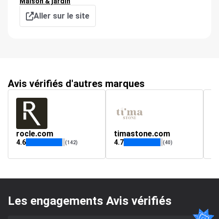
Maison & jardin
Aller sur le site
Avis vérifiés d'autres marques
rocle.com
timastone.com
c
4.6
4.7
(142)
(40)
Les engagements Avis vérifiés