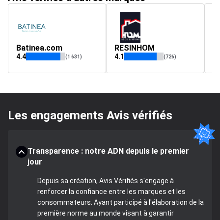
Batinea.com
RESINHOM
c
4.4
4.1
4.
(1 631)
(726)
Les engagements Avis vérifiés
Transparence : notre ADN depuis le premier
jour
Depuis sa création, Avis Vérifiés s'engage à
renforcer la confiance entre les marques et les
consommateurs. Ayant participé à l'élaboration de la
première norme au monde visant à garantir