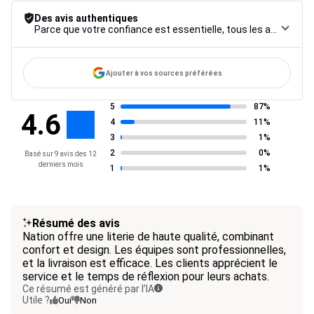
Des avis authentiques
Parce que votre confiance est essentielle, tous les avis font l’objet d’une procédure de contrôle rigoureuse, de leur collecte à leur modération, jusqu’à leur mise en ligne, afin de garantir une fiabilité maximale.
Ajouter à vos sources préférées
5
87%
4.6
4
11%
3
1%
2
0%
Basé sur 9 avis des 12
derniers mois
1
1%
Résumé des avis
Nation offre une literie de haute qualité, combinant
confort et design. Les équipes sont professionnelles,
et la livraison est efficace. Les clients apprécient le
service et le temps de réflexion pour leurs achats.
Ce résumé est généré par l’IA
Utile ?
Oui
Non