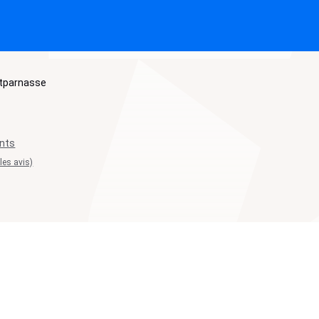
tparnasse
ents
 les avis)