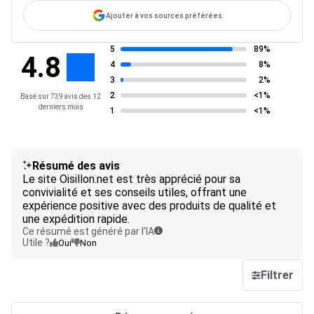
Ajouter à vos sources préférées
5
89%
4.8
4
8%
3
2%
2
<1%
Basé sur 739 avis des 12
derniers mois
1
<1%
Résumé des avis
Le site Oisillon.net est très apprécié pour sa
convivialité et ses conseils utiles, offrant une
expérience positive avec des produits de qualité et
une expédition rapide.
Ce résumé est généré par l’IA
Utile ?
Oui
Non
Filtrer