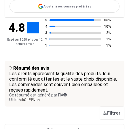
Ajouter à vos sources préférées
5
86%
4.8
4
10%
3
2%
2
1%
Basé sur 1 288 avis des 12
derniers mois
1
1%
Résumé des avis
Les clients apprécient la qualité des produits, leur
conformité aux attentes et le vaste choix disponible.
Les commandes sont souvent bien emballées et
reçues rapidement.
Ce résumé est généré par l’IA
Utile ?
Oui
Non
Filtrer