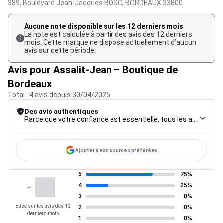
389, Boulevard Jean-Jacques BOSC,
BORDEAUX
33800
Aucune note disponible sur les 12 derniers mois
La note est calculée à partir des avis des 12 derniers
mois. Cette marque ne dispose actuellement d’aucun
avis sur cette période.
Avis pour Assalit-Jean – Boutique de
Bordeaux
Total : 4 avis depuis 30/04/2025
Des avis authentiques
Parce que votre confiance est essentielle, tous les avis font l’objet d’une procédure de contrôle rigoureuse, de leur collecte à leur modération, jusqu’à leur mise en ligne, afin de garantir une fiabilité maximale.
Ajouter à vos sources préférées
5
75%
-
4
25%
3
0%
Basé sur les avis des 12
2
0%
derniers mois
1
0%