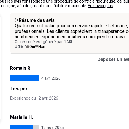
ous les avis font l’objet d’une procédure de contrôle rigoureuse, de leu
 en ligne, afin de garantir une fiabilité maximale.
En savoir plus
Résumé des avis
Qualiserve est salué pour son service rapide et efficac
professionnels. Les clients apprécient la transparence de
nombreuses expériences positives soulignent un travail s
Ce résumé est généré par l’IA
Utile ?
Oui
Non
Déposer un av
Romain R.
4 avr. 2026
Très pro !
Expérience du : 2 avr. 2026
Mariella H.
19 nov. 2025