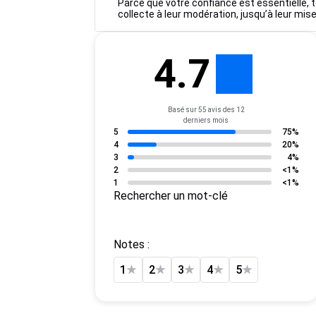
Parce que votre confiance est essentielle, t
collecte à leur modération, jusqu’à leur mise
4.7
Basé sur 55 avis des 12
derniers mois
5
75%
4
20%
3
4%
2
<1%
1
<1%
Rechercher un mot-clé
Notes :
1
★
2
★
3
★
4
★
5
★