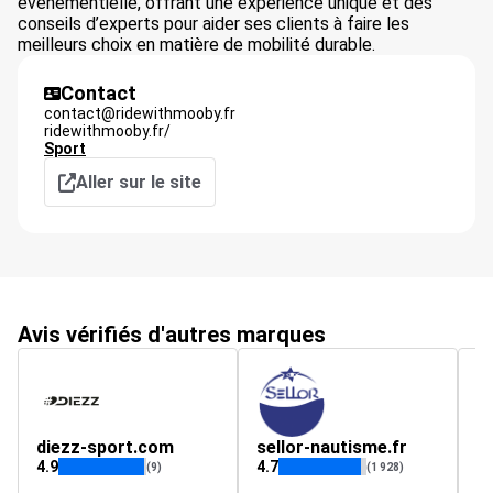
événementielle, offrant une expérience unique et des
conseils d’experts pour aider ses clients à faire les
meilleurs choix en matière de mobilité durable.
Contact
contact@ridewithmooby.fr
ridewithmooby.fr/
Sport
Aller sur le site
Avis vérifiés d'autres marques
diezz-sport.com
sellor-nautisme.fr
t
4.9
4.7
(9)
(1 928)