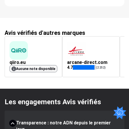
Avis vérifiés d'autres marques
qiiro.eu
arcane-direct.com
e
4.7
4.
(2 252)
Aucune note disponible
Les engagements Avis vérifiés
Transparence : notre ADN depuis le premier