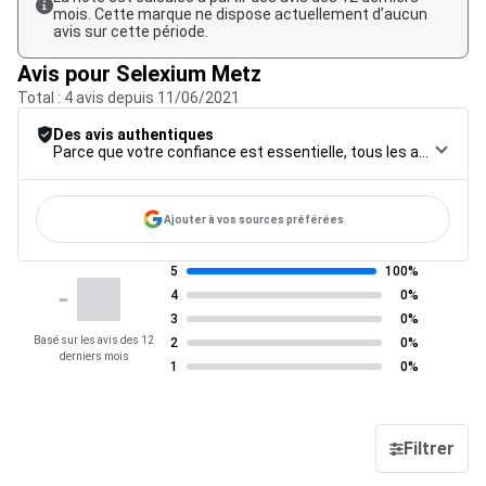
mois. Cette marque ne dispose actuellement d’aucun
avis sur cette période.
Avis pour Selexium Metz
Total : 4 avis depuis 11/06/2021
Des avis authentiques
Parce que votre confiance est essentielle, tous les avis font l’objet d’une procédure de contrôle rigoureuse, de leur collecte à leur modération, jusqu’à leur mise en ligne, afin de garantir une fiabilité maximale.
Ajouter à vos sources préférées
5
100%
-
4
0%
3
0%
Basé sur les avis des 12
2
0%
derniers mois
1
0%
Filtrer