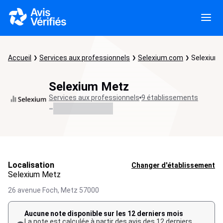
Accueil
Services aux professionnels
Selexium.com
Selexium
Selexium Metz
Services aux professionnels
9 établissements
-
Localisation
Changer d'établissement
Selexium Metz
26 avenue Foch,
Metz
57000
Aucune note disponible sur les 12 derniers mois
La note est calculée à partir des avis des 12 derniers