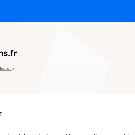
ns.fr
 les avis)
r