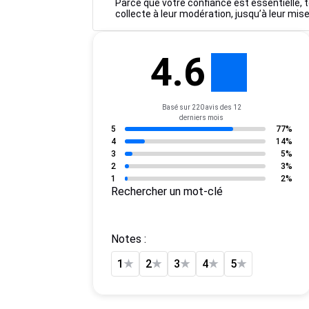
Parce que votre confiance est essentielle, t
collecte à leur modération, jusqu’à leur mise
4.6
Basé sur 220 avis des 12
derniers mois
5
77%
4
14%
3
5%
2
3%
1
2%
Rechercher un mot-clé
Notes :
1
★
2
★
3
★
4
★
5
★