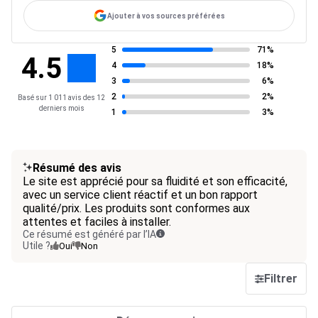
Ajouter à vos sources préférées
5
71%
4.5
4
18%
3
6%
2
2%
Basé sur 1 011 avis des 12
derniers mois
1
3%
Résumé des avis
Le site est apprécié pour sa fluidité et son efficacité,
avec un service client réactif et un bon rapport
qualité/prix. Les produits sont conformes aux
attentes et faciles à installer.
Ce résumé est généré par l’IA
Utile ?
Oui
Non
Filtrer