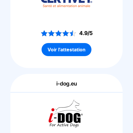
4.9/5
Voir l'attestation
i-dog.eu