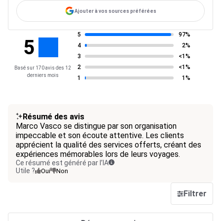
Ajouter à vos sources préférées
5
97%
5
4
2%
3
<1%
2
<1%
Basé sur 170 avis des 12
derniers mois
1
1%
Résumé des avis
Marco Vasco se distingue par son organisation
impeccable et son écoute attentive. Les clients
apprécient la qualité des services offerts, créant des
expériences mémorables lors de leurs voyages.
Ce résumé est généré par l’IA
Utile ?
Oui
Non
Filtrer