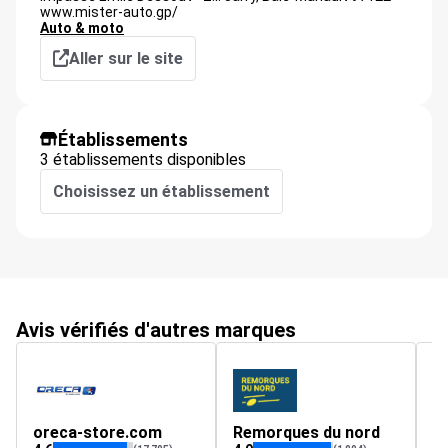
www.mister-auto.gp/
Auto & moto
Aller sur le site
Établissements
3 établissements disponibles
Choisissez un établissement
Avis vérifiés d'autres marques
oreca-store.com
Remorques du nord
m