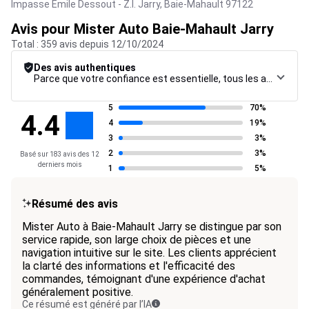
Impasse Emile Dessout - Z.I. Jarry,
Baie-Mahault
97122
Avis pour Mister Auto Baie-Mahault Jarry
Total : 359 avis depuis 12/10/2024
Des avis authentiques
Parce que votre confiance est essentielle, tous les avis font l’objet d’une procédure de contrôle rigoureuse, de leur collecte à leur modération, jusqu’à leur mise en ligne, afin de garantir une fiabilité maximale.
5
70%
4.4
4
19%
3
3%
2
3%
Basé sur 183 avis des 12
derniers mois
1
5%
Résumé des avis
Mister Auto à Baie-Mahault Jarry se distingue par son
service rapide, son large choix de pièces et une
navigation intuitive sur le site. Les clients apprécient
la clarté des informations et l'efficacité des
commandes, témoignant d'une expérience d'achat
généralement positive.
Ce résumé est généré par l’IA