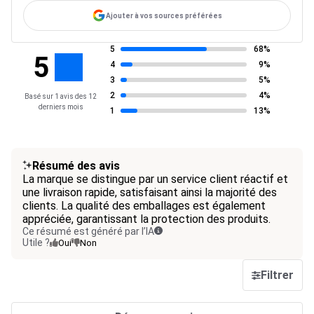
Ajouter à vos sources préférées
5
68%
5
4
9%
3
5%
2
4%
Basé sur 1 avis des 12
derniers mois
1
13%
Résumé des avis
La marque se distingue par un service client réactif et
une livraison rapide, satisfaisant ainsi la majorité des
clients. La qualité des emballages est également
appréciée, garantissant la protection des produits.
Ce résumé est généré par l’IA
Utile ?
Oui
Non
Filtrer