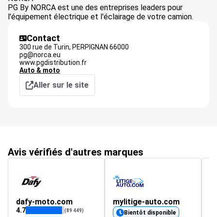
PG By NORCA est une des entreprises leaders pour
l'équipement électrique et l'éclairage de votre camion.
Contact
300 rue de Turin,
PERPIGNAN
66000
pg@norca.eu
www.pgdistribution.fr
Auto & moto
Aller sur le site
Avis vérifiés d'autres marques
dafy-moto.com
mylitige-auto.com
U
4.7
4.
(89 449)
Bientôt disponible