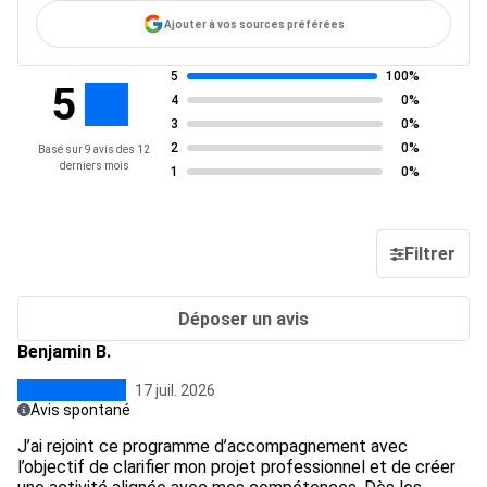
Ajouter à vos sources préférées
5
100%
5
4
0%
3
0%
2
0%
Basé sur 9 avis des 12
derniers mois
1
0%
Filtrer
Déposer un avis
Benjamin B.
17 juil. 2026
Avis spontané
J’ai rejoint ce programme d’accompagnement avec
l’objectif de clarifier mon projet professionnel et de créer