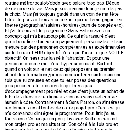
routine métro/boulot/dodo avec salaire trop bas. Déçue
de ce mode de vie. Mais je suis maman donc je me dis pas
le choix. Mais j’ai toujours gardé dans un coin de ma tête
l’idée de pouvoir trouver un métier qui me ferait gagner en
liberté (géographie/salaires/horaires/jours de congés etc).
Et j’ai découvert le programme Sans Patron avec un
concept qui m’a beaucoup plu. Ce qui m’a rassuré c’est
qu’on bénéficie d’un accompagnement personnalisé et sur
mesure par des personnes compétentes et expérimentées
sur le terrain. LEUR objectif c’est que l’on atteigne NOTRE
objectif. On n’est pas laissé à l’abandon. Et pour une
personne comme moi c’est hyper sécurisant. Surtout
quand on voit sur le net ceux qui proposent au premier
abord des formations/programmes intéressants mais une
fois que tu creuses et que tu leur poses des questions
plus poussées tu comprends qu’il n’ y a pas
d’accompagnement pro réel et que c’est juste un achat de
lots de vidéos mis en ligne à visionnés sans réel contact
humain à côté. Contrairement à Sans Patron, on s’intéresse
réellement aux attentes de notre projet pro. C’est ce qui
m’a convaincu d’intégrer le programme. Pour finir, j’ai eu
l’occasion d’échanger un peu plus avec Kirill concernant
mon projet pro et ma situation. Son côté à la fois pro et
humain n’a fait que conforté ma décision d’intégrer le