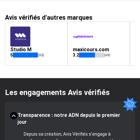
Avis vérifiés d'autres marques
Studio M
maxicours.com
3
5
3.2
4.
(32)
(69)
Les engagements Avis vérifiés
Transparence : notre ADN depuis le premier
jour
Depuis sa création, Avis Vérifiés s'engage à