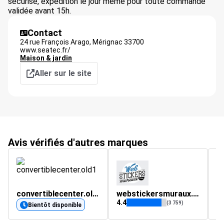
sécurisé, expédition le jour même pour toute commande
validée avant 15h.
Contact
24 rue François Arago,
Mérignac
33700
www.seatec.fr/
Maison & jardin
Aller sur le site
Avis vérifiés d'autres marques
convertiblecenter.old1
webstickersmuraux.com
di
4.4
(3 759)
Bientôt disponible